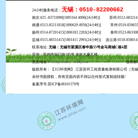
无锡：0510-82200662
24小时服务电话：
南京:025 -83733090[1895164 4090(24小时)] 苏州:0512-6832141
南通:0513-85211818[1890629 4959(24小时)] 常州:0519-8596559
扬州:0514-87201415[1806183 2283(24小时)] 泰州:0523-863308
盐城:0515-88551415[1801411 2991(24小时)] 连云港:0518-858014
联系地址:
无锡：无锡市梁溪区春申路55号金马商城C栋4层
苏州：苏州市葑门路195号 东欣大厦五楼
英文域名：
315hjw.com
；
315hjw.cn
业务邮
版权所有：【315环境网】 江苏苏环工程质量检测有限公司（无
未经书面授权，所有页面内容不得以任何形式复制或转载!
备案序号:苏ICP备08101579号