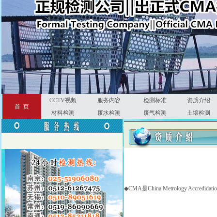
?
CCTV视频
服务内容
检测标准
资质介绍
首 页
材料检测
废水检测
废气检测
土壤检测
◆CMA是China Metrology Accr