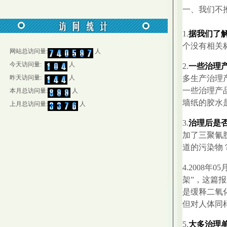
一、我们不
1.
据我们了
个没有相关
网站总访问量:
人
今天访问量:
人
2.
一些治理
昨天访问量:
人
多生产治理
一些治理产
本月总访问量:
人
墙纸的胶水
上月总访问量:
人
3.
治理后是
加了三聚氰
道的污染物
4.2008
架”，这篇
是缓释二氧
但对人体同
5.
大多治理单