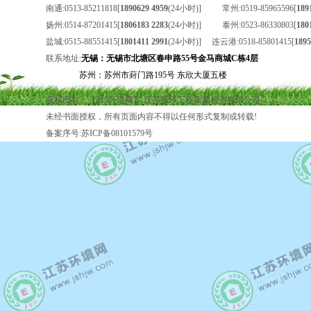
南通:0513-85211818[
1890629 4959
(24小时)] 常州:0519-85965596[
189
扬州:0514-87201415[
1806183 2283
(24小时)] 泰州:0523-86330803[
180
盐城:0515-88551415[
1801411 2991
(24小时)] 连云港:0518-85801415[
1895
联系地址:
无锡
：
无锡市北塘区春申路55号金马商城C栋4层
苏州：苏州市葑门路195号 东欣大厦五楼
版权所有：【315环境网】 江苏苏环工程质量检测有限公司
未经书面授权，所有页面内容不得以任何形式复制或转载!
备案序号:苏ICP备08101579号