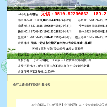
无锡：0510-82200662 189-2
24小时服务电话：
南京:025 -83733090[
1895164 4090
(24小时)] 苏州:0512-68321415[
18
南通:0513-85211818[
1890629 4959
(24小时)] 常州:0519-85965596[
18
扬州:0514-87201415[
1806183 2283
(24小时)] 泰州:0523-86330803[
18
盐城:0515-88551415[
1801411 2991
(24小时)] 连云港:0518-85801415[
18
联系地址:
无锡：无锡市北塘区春申路55号金马商城C栋4层
苏州：苏州市葑门路195号 东欣大厦五楼
英文域名： www.315hjw.com； www.315hjw.cn；③5hjw.com；④5hjw.
版权所有：【315环境网】 江苏苏环工程质量检测有限公司
未经书面授权，所有页面内容不得以任何形式复制或转载!
备案序号:苏ICP备08101579号
您可以通过以下搜索引擎搜索
本中心网站【315环境网】您可以通过以下搜索引擎搜索关